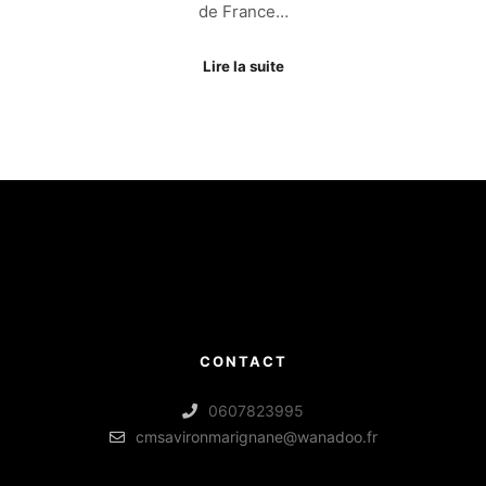
de France…
Lire la suite
CONTACT
0607823995
cmsavironmarignane@wanadoo.fr