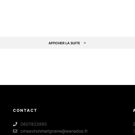
AFFICHER LA SUITE
CONTACT
0607823995
2
cmsavironmarignane@wanadoo.fr