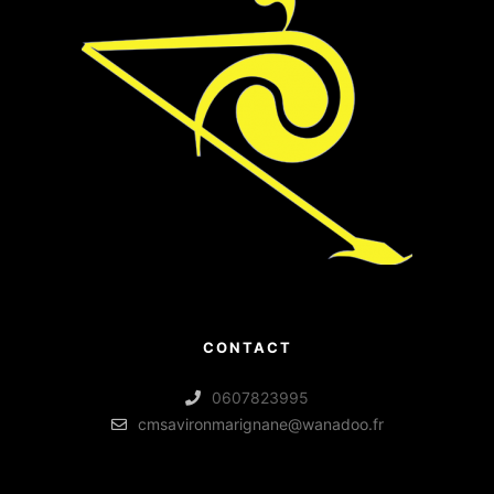
CONTACT
0607823995
cmsavironmarignane@wanadoo.fr